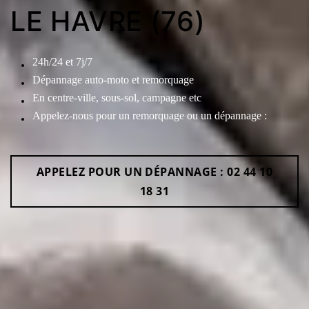
LE HAVRE (76)
24h/24 et 7j/7
Dépannage auto-moto et remorquage
En centre-ville, sous-sol, campagne etc
Appelez-nous pour un remorquage ou un dépannage :
APPELEZ POUR UN DÉPANNAGE : 02 44 10
18 31